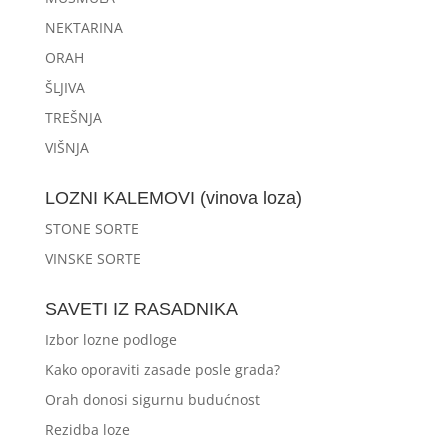
NEKTARINA
ORAH
ŠLJIVA
TREŠNJA
VIŠNJA
LOZNI KALEMOVI (vinova loza)
STONE SORTE
VINSKE SORTE
SAVETI IZ RASADNIKA
Izbor lozne podloge
Kako oporaviti zasade posle grada?
Orah donosi sigurnu budućnost
Rezidba loze