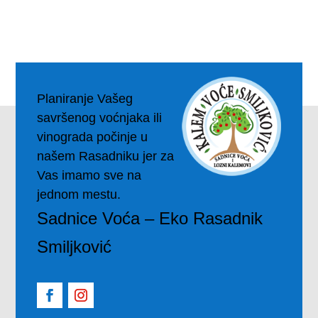
Planiranje Vašeg
savršenog voćnjaka ili
vinograda počinje u
našem Rasadniku jer za
Vas imamo sve na
jednom mestu.
Sadnice Voća – Eko Rasadnik
Smiljković