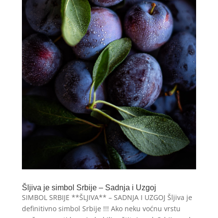
Šljiva je simbol Srbije – Sadnja i Uzgoj
SIMBOL SRBIJE **ŠLJIVA** – SADNJA I UZGOJ Šljiva je
definitivno simbol Srbije !!! Ako neku voćnu vrstu