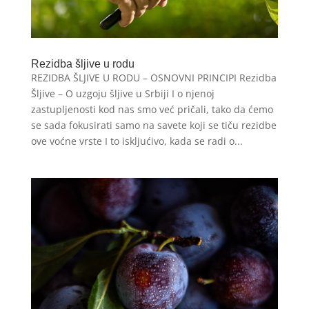
Rezidba šljive u rodu
REZIDBA ŠLJIVE U RODU – OSNOVNI PRINCIPI Rezidba
Šljive – O uzgoju šljive u Srbiji I o njenoj
zastupljenosti kod nas smo već pričali, tako da ćemo
se sada fokusirati samo na savete koji se tiču rezidbe
ove voćne vrste I to iskljućivo, kada se radi o...