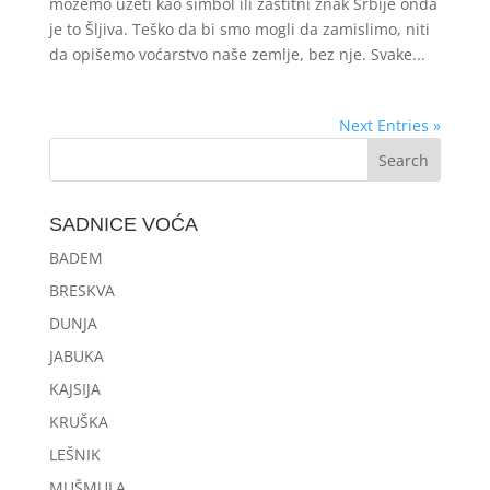
možemo uzeti kao simbol ili zaštitni znak Srbije onda
je to Šljiva. Teško da bi smo mogli da zamislimo, niti
da opišemo voćarstvo naše zemlje, bez nje. Svake...
Next Entries »
SADNICE VOĆA
BADEM
BRESKVA
DUNJA
JABUKA
KAJSIJA
KRUŠKA
LEŠNIK
MUŠMULA