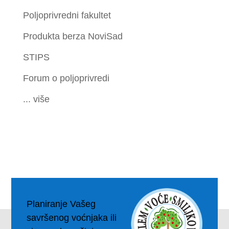
Poljoprivredni fakultet
Produkta berza NoviSad
STIPS
Forum o poljoprivredi
... više
Planiranje Vašeg
savršenog voćnjaka ili