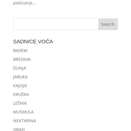
podizanje...
SADNICE VOĆA
BADEM
BRESKVA
DUNJA
JABUKA
KAJSIJA
KRUŠKA
LEŠNIK
MUŠMULA
NEKTARINA
ORAH