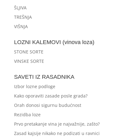
ŠLJIVA
TREŠNJA
VIŠNJA
LOZNI KALEMOVI (vinova loza)
STONE SORTE
VINSKE SORTE
SAVETI IZ RASADNIKA
Izbor lozne podloge
Kako oporaviti zasade posle grada?
Orah donosi sigurnu budućnost
Rezidba loze
Prvo pretakanje vina je najvažnije, zašto?
Zasad kajsije nikako ne podizati u ravnici