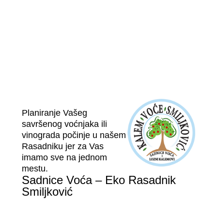
Planiranje Vašeg
savršenog voćnjaka ili
vinograda počinje u našem
Rasadniku jer za Vas
imamo sve na jednom
mestu.
Sadnice Voća – Eko Rasadnik
Smiljković