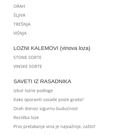
ORAH
ŠLJIVA
TREŠNJA
VIŠNJA
LOZNI KALEMOVI (vinova loza)
STONE SORTE
VINSKE SORTE
SAVETI IZ RASADNIKA
Izbor lozne podloge
Kako oporaviti zasade posle grada?
Orah donosi sigurnu budućnost
Rezidba loze
Prvo pretakanje vina je najvažnije, zašto?