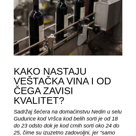
KAKO NASTAJU
VEŠTAČKA VINA I OD
ČEGA ZAVISI
KVALITET?
Sadržaj šećera na domaćinstvu Nedin u selu
Gudurice kod Vršca kod belih sorti je od 18
do 23 odsto dok je kod crnih sorti oko 24 do
25, čime su izuzetno zadovoljni, jer “samo