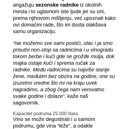
angažuju
sezonske radnike
iz okolnih
mesta i to uglavnom iste ljude jer su oni,
prema njihovom mišljenju, već upoznati kako
ovi domaćini rade, što im dosta olakšava
samu organizaciju.
“Ne možemo sve sami postići, otac i ja smo
prisutni non-stop sa radnicima i u vinogradu
tokom berbe i kući gde se grožđe mulja, dok
majka ostaje kući i sprema ručak za
radnike. Među radnicima su najviše starije
žene, međutim bez obzira na godine, one su
izuzetno vredne što mi na kraju uvek
nagradimo, a zbog čega nam verovatno
svake godine i dolaze
“
, kaže naš
sagovornik.
Kapacitet podruma 25.000 litara
Vino se može degustirati i u samom
podrumu, gde vina “leže”, a odakle