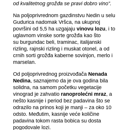
od kvalitetnog grožđa se pravi dobro vino”.
Na poljoprivrednom gazdinstvu Nedin
u selu
Gudurica nadomak Vršca, na ukupnoj
površini od 5,5 ha uzgajaju
vinovu lozu
, i to
uglavnom vinske sorte grožđa kao što
su burgundac beli, traminac, italijanski
rizling, rajnski rizling i muskat otonel, a od
crnih sorti grožđa kaberne sovinjon, merlo i
marselan.
Od poljoprivrednog proizvođača
Nenada
Nedina
, saznajemo da je ova godina bila
solidna, na samom početku vegetacije
vinograd je zahvatio
ranoprolećni mraz
, a
nešto kasnije i period bez padavina što se
odrazilo na prinos koji je manji – za oko 10
odsto. Međutim, kasnije veće količine
padavina tokom rasta bobica su dosta
pogodovale lozi.