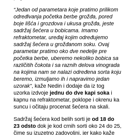
“Jedan od parametara koje pratimo prilikom
određivanja početka berbe grožđa, pored
boje lišća i grozdova i ukusa grožđa, jeste
sadržaj šećera u bobicama. Imamo
refraktometar, uređaj kojim određujemo
sadržaj šećera u grožđanom soku. Ovaj
parametar pratimo oko dve nedelje pre
početka berbe, uberemo nekoliko bobica sa
različitih čokota i sa raznih delova vinograda
na kojima nam se nalazi određena sorta koju
beremo, izmuljamo ih i napravimo jedan
uzorak”
, kaže Nedin i dodaje da iz tog
uzorka izdvoje
jednu do dve kapi soka
i
kapnu na refraktometar, poklope i okrenu ka
suncu i očitaju procenat šećera na skali.
Sadržaj šećera kod belih sorti je
od 18 do
23 odsto
dok je kod crnih sorti oko 24 do 25,
čime su izuzetno zadovoljni, jer kako kaže