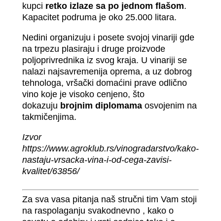
kupci
retko izlaze sa po jednom flašom
.
Kapacitet podruma je oko 25.000 litara.
Nedini organizuju i posete svojoj vinariji gde
na trpezu plasiraju i druge proizvode
poljoprivrednika iz svog kraja. U vinariji se
nalazi najsavremenija oprema, a uz dobrog
tehnologa, vršački domaćini prave odlično
vino koje je visoko cenjeno, što
dokazuju
brojnim diplomama
osvojenim na
takmičenjima.
Izvor
https://www.agroklub.rs/vinogradarstvo/kako-
nastaju-vrsacka-vina-i-od-cega-zavisi-
kvalitet/63856/
Za sva vasa pitanja naš stručni tim Vam stoji
na raspolaganju svakodnevno , kako o