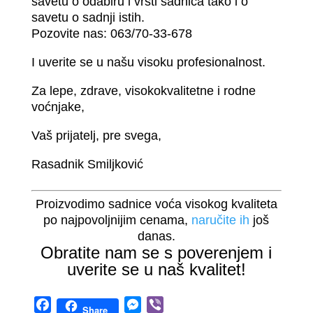
savetu o odabiru i vrsti sadnica tako i o
savetu o sadnji istih.
Pozovite nas: 063/70-33-678
I uverite se u našu visoku profesionalnost.
Za lepe, zdrave, visokokvalitetne i rodne
voćnjake,
Vaš prijatelj, pre svega,
Rasadnik Smiljković
Proizvodimo sadnice voća visokog kvaliteta
po najpovoljnijim cenama,
naručite ih
još
danas.
Obratite nam se s poverenjem i
uverite se u naš kvalitet!
F
M
V
Share