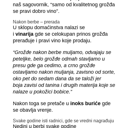
naš sagovornik, “samo od kvalitetnog grožđa
se pravi dobro vino”.
Nakon berbe – prerada
U sklopu domaćinstva nalazi se
i
vinarija
gde se celokupan prinos grožđa
prerađuje i pravi vino koje prodaju.
“Grožđe nakon berbe muljamo, odvajaju se
peteljke, belo grožđe odmah stavljamo u
presu gde ga cedimo, a crno grožđe
ostavljamo nakon muljanja, zavisno od sorte,
oko pet do sedam dana da se taloži jer
boja zavisi od tanina i drugih materija koje se
nalaze u pokožici bobice.”
Nakon toga se pretače u
inoks buriće
gde
se obavlja vrenje.
Svake godine isti radnici, gde se vredni nagrađuju
Nedini u berbi svake godine