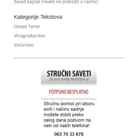
Zasad kajsije nikako ne podizati u ravnici
Kategorije Tekstova
Ostale Teme
Vinogradarstvo
Voćarstvo