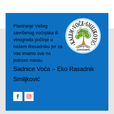
Planiranje Vašeg
savršenog voćnjaka ili
vinograda počinje u
našem Rasadniku jer za
Vas imamo sve na
jednom mestu.
Sadnice Voća – Eko Rasadnik
Smiljković