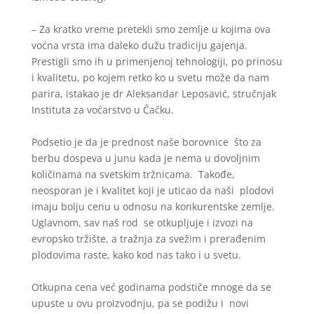
– Za kratko vreme pretekli smo zemlje u kojima ova
voćna vrsta ima daleko dužu tradiciju gajenja.
Prestigli smo ih u primenjenoj tehnologiji, po prinosu
i kvalitetu, po kojem retko ko u svetu može da nam
parira, istakao je dr Aleksandar Leposavić, stručnjak
Instituta za voćarstvo u Čačku.
Podsetio je da je prednost naše borovnice što za
berbu dospeva u junu kada je nema u dovoljnim
količinama na svetskim tržnicama. Takođe,
neosporan je i kvalitet koji je uticao da naši plodovi
imaju bolju cenu u odnosu na konkurentske zemlje.
Uglavnom, sav naš rod se otkupljuje i izvozi na
evropsko tržište, a tražnja za svežim i prerađenim
plodovima raste, kako kod nas tako i u svetu.
Otkupna cena već godinama podstiče mnoge da se
upuste u ovu proizvodnju, pa se podižu i novi