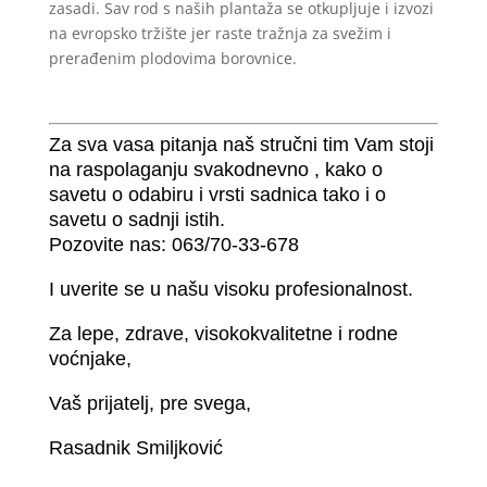
zasadi. Sav rod s naših plantaža se otkupljuje i izvozi
na evropsko tržište jer raste tražnja za svežim i
prerađenim plodovima borovnice.
Za sva vasa pitanja naš stručni tim Vam stoji
na raspolaganju svakodnevno , kako o
savetu o odabiru i vrsti sadnica tako i o
savetu o sadnji istih.
Pozovite nas: 063/70-33-678
I uverite se u našu visoku profesionalnost.
Za lepe, zdrave, visokokvalitetne i rodne
voćnjake,
Vaš prijatelj, pre svega,
Rasadnik Smiljković