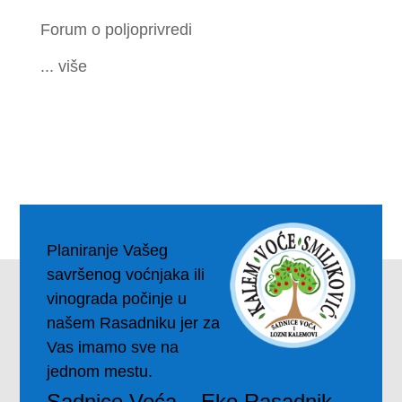
Forum o poljoprivredi
... više
Planiranje Vašeg
savršenog voćnjaka ili
vinograda počinje u
našem Rasadniku jer za
Vas imamo sve na
jednom mestu.
Sadnice Voća – Eko Rasadnik