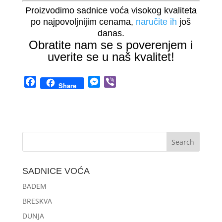
Proizvodimo sadnice voća visokog kvaliteta
po najpovoljnijim cenama,
naručite ih
još
danas.
Obratite nam se s poverenjem i
uverite se u naš kvalitet!
F
M
V
Share
a
e
i
c
s
b
e
s
e
b
e
r
o
n
o
g
k
e
SADNICE VOĆA
r
BADEM
BRESKVA
DUNJA