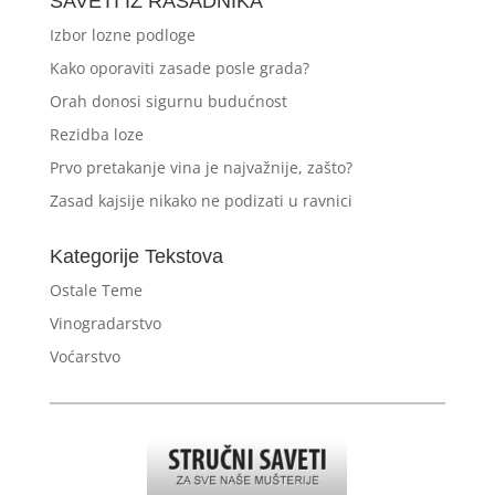
SAVETI IZ RASADNIKA
Izbor lozne podloge
Kako oporaviti zasade posle grada?
Orah donosi sigurnu budućnost
Rezidba loze
Prvo pretakanje vina je najvažnije, zašto?
Zasad kajsije nikako ne podizati u ravnici
Kategorije Tekstova
Ostale Teme
Vinogradarstvo
Voćarstvo