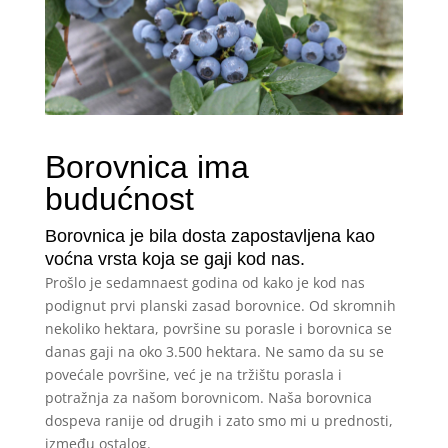
Borovnica ima
budućnost
Borovnica je bila dosta zapostavljena kao
voćna vrsta koja se gaji kod nas.
Prošlo je sedamnaest godina od kako je kod nas
podignut prvi planski zasad borovnice. Od skromnih
nekoliko hektara, površine su porasle i borovnica se
danas gaji na oko 3.500 hektara. Ne samo da su se
povećale površine, već je na tržištu porasla i
potražnja za našom borovnicom. Naša borovnica
dospeva ranije od drugih i zato smo mi u prednosti,
između ostalog.