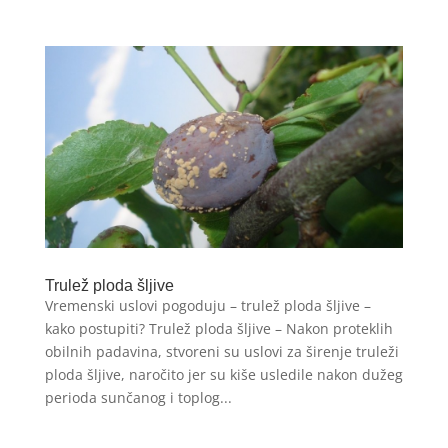
Trulež ploda šljive
Vremenski uslovi pogoduju – trulež ploda šljive –
kako postupiti? Trulež ploda šljive – Nakon proteklih
obilnih padavina, stvoreni su uslovi za širenje truleži
ploda šljive, naročito jer su kiše usledile nakon dužeg
perioda sunčanog i toplog...