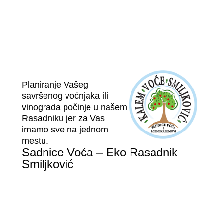
Planiranje Vašeg
savršenog voćnjaka ili
vinograda počinje u našem
Rasadniku jer za Vas
imamo sve na jednom
mestu.
Sadnice Voća – Eko Rasadnik
Smiljković