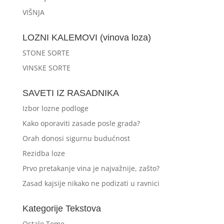
VIŠNJA
LOZNI KALEMOVI (vinova loza)
STONE SORTE
VINSKE SORTE
SAVETI IZ RASADNIKA
Izbor lozne podloge
Kako oporaviti zasade posle grada?
Orah donosi sigurnu budućnost
Rezidba loze
Prvo pretakanje vina je najvažnije, zašto?
Zasad kajsije nikako ne podizati u ravnici
Kategorije Tekstova
Ostale Teme