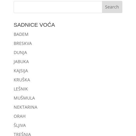
SADNICE VOĆA
BADEM
BRESKVA
DUNJA
JABUKA
KAJSIJA
KRUŠKA
LEŠNIK
MUŠMULA
NEKTARINA
ORAH
ŠLJIVA
TREŠNJA