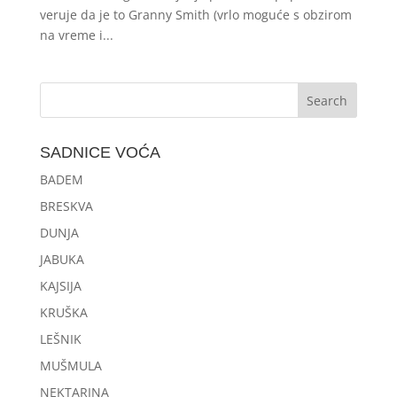
veruje da je to Granny Smith (vrlo moguće s obzirom
na vreme i...
SADNICE VOĆA
BADEM
BRESKVA
DUNJA
JABUKA
KAJSIJA
KRUŠKA
LEŠNIK
MUŠMULA
NEKTARINA