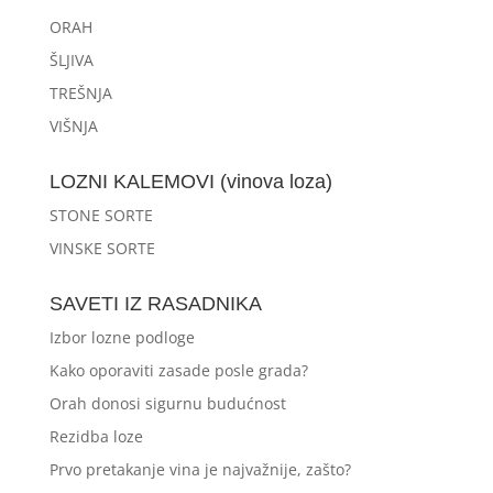
ORAH
ŠLJIVA
TREŠNJA
VIŠNJA
LOZNI KALEMOVI (vinova loza)
STONE SORTE
VINSKE SORTE
SAVETI IZ RASADNIKA
Izbor lozne podloge
Kako oporaviti zasade posle grada?
Orah donosi sigurnu budućnost
Rezidba loze
Prvo pretakanje vina je najvažnije, zašto?