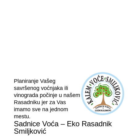
Planiranje Vašeg
savršenog voćnjaka ili
vinograda počinje u našem
Rasadniku jer za Vas
imamo sve na jednom
mestu.
Sadnice Voća – Eko Rasadnik
Smiljković