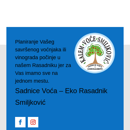
Planiranje Vašeg
savršenog voćnjaka ili
vinograda počinje u
našem Rasadniku jer za
Vas imamo sve na
jednom mestu.
Sadnice Voća – Eko Rasadnik
Smiljković