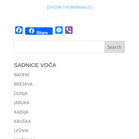
[SHOW THUMBNAILS]
Facebook
Messenger
Viber
Share
SADNICE VOĆA
BADEM
BRESKVA
DUNJA
JABUKA
KAJSIJA
KRUŠKA
LEŠNIK