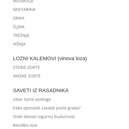
MUŠMULA
NEKTARINA
ORAH
ŠLJIVA
TREŠNJA
VIŠNJA
LOZNI KALEMOVI (vinova loza)
STONE SORTE
VINSKE SORTE
SAVETI IZ RASADNIKA
Izbor lozne podloge
Kako oporaviti zasade posle grada?
Orah donosi sigurnu budućnost
Rezidba loze